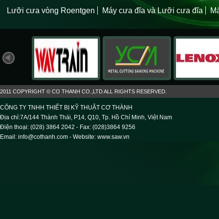
Lưỡi cưa vòng Roentgen
Máy cưa đĩa và Lưỡi cưa đĩa
Má
2011 COPYRIGHT © CO THANH CO.,LTD ALL RIGHTS RESERVED.
CÔNG TY TNHH THIẾT BỊ KỸ THUẬT CƠ THÀNH
Địa chỉ:7A/144 Thành Thái, P14, Q10, Tp. Hồ Chí Minh, Việt Nam
Điện thoại: (028) 3864 2042 - Fax: (028)3864 9256
Email: info@cothanh.com - Website:
www.saw.vn