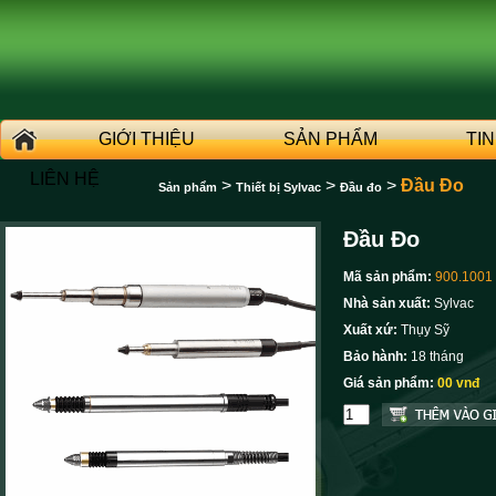
GIỚI THIỆU
SẢN PHẨM
TI
LIÊN HỆ
>
>
>
Đầu Đo
Sản phẩm
Thiết bị Sylvac
Đầu đo
Đầu Đo
Mã sản phẩm:
900.1001
Nhà sản xuất:
Sylvac
Xuất xứ:
Thụy Sỹ
Bảo hành:
18 tháng
Giá sản phẩm:
00 vnđ