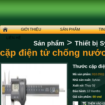
GIỚI THIỆU
SẢN PHẨM
TI
LIÊN HỆ
>
Sản phẩm
Thiết bị S
cặp điện tử chống nướ
Thước cặp đi
Mã sản phẩm:
910.0502
Nhà sản xuất:
Sylvac
Xuất xứ:
Thụy Sỹ
Bảo hành:
12 months
Giá sản phẩm:
00 vnđ