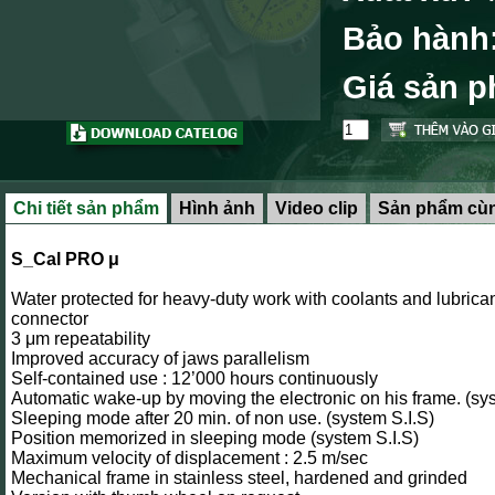
Bảo hành
Giá sản 
Chi tiết sản phẩm
Hình ảnh
Video clip
Sản phẩm cùn
S_Cal PRO μ
Water protected for heavy-duty work with coolants and lubrican
connector
3 μm repeatability
Improved accuracy of jaws parallelism
Self-contained use : 12’000 hours continuously
Automatic wake-up by moving the electronic on his frame. (sys
Sleeping mode after 20 min. of non use. (system S.I.S)
Position memorized in sleeping mode (system S.I.S)
Maximum velocity of displacement : 2.5 m/sec
Mechanical frame in stainless steel, hardened and grinded