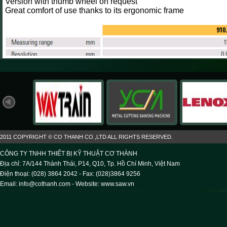
Version with thumb wheel on request
Great comfort of use thanks to its ergonomic frame
2011 COPYRIGHT © CO THANH CO.,LTD ALL RIGHTS RESERVED.
CÔNG TY TNHH THIẾT BỊ KỸ THUẬT CƠ THÀNH
Địa chỉ: 7A/144 Thành Thái, P14, Q10, Tp. Hồ Chí Minh, Việt Nam
Điện thoại: (028) 3864 2042 - Fax: (028)3864 9256
Email: info@cothanh.com - Website:
www.saw.vn