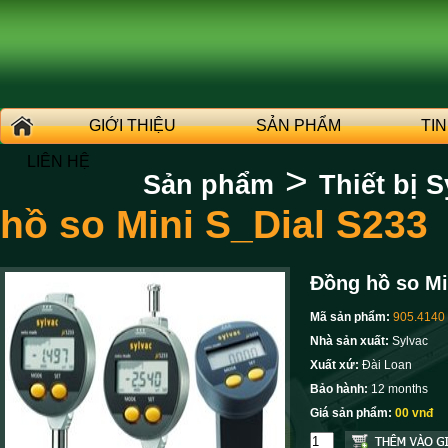
GIỚI THIỆU
SẢN PHẨM
TI
LIÊN HỆ
>
Sản phẩm
Thiết bị S
hồ so Mini S_Dial S233
Đồng hồ so Mi
Mã sản phẩm:
905.4140
Nhà sản xuất:
Sylvac
Xuất xứ:
Đài Loan
Bảo hành:
12 months
Giá sản phẩm:
00 vnđ