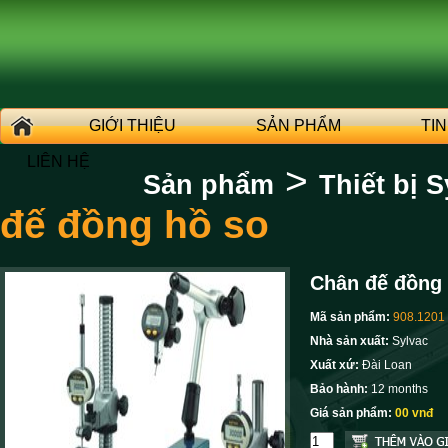
GIỚI THIỆU
SẢN PHẨM
TI
LIÊN HỆ
>
Sản phẩm
Thiết bị S
đế đồng hồ so
Chân đế đồng 
Mã sản phẩm:
908.1201
Nhà sản xuất:
Sylvac
Xuất xứ:
Đài Loan
Bảo hành:
12 months
Giá sản phẩm:
00 vnđ