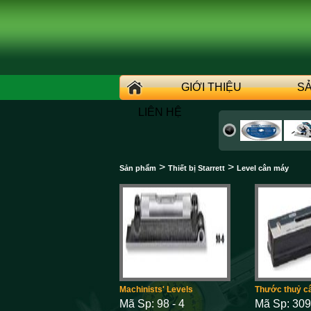
GIỚI THIỆU
S
LIÊN HỆ
>
>
Sản phẩm
Thiết bị Starrett
Level cân máy
Machinists' Levels
Thước thuỷ c
Mã Sp: 98 - 4
Mã Sp: 30