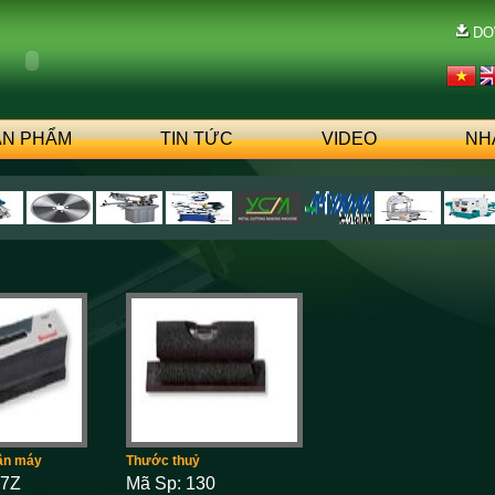
DO
ẢN PHẨM
TIN TỨC
VIDEO
NH
ân máy
Thước thuỷ
97Z
Mã Sp: 130