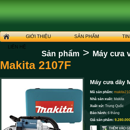
GIỚI THIỆU
SẢN PHẨM
TI
LIÊN HỆ
>
Sản phẩm
Máy cưa 
Makita 2107F
Máy cưa dây M
Mã sản phẩm:
makita21
Nhà sản xuất:
Makita
Xuất xứ:
Trung Quốc
Bảo hành:
6 tháng
Giá sản phẩm:
9.280.00