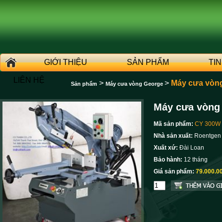
GIỚI THIỆU
SẢN PHẨM
TI
LIÊN HỆ
>
>
Máy cưa vòn
Sản phẩm
Máy cưa vòng George
Máy cưa vòng
Mã sản phẩm:
CY 300W
Nhà sản xuất:
Roentgen
Xuất xứ:
Đài Loan
Bảo hành:
12 tháng
Giá sản phẩm:
79.000.0