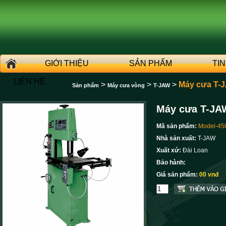
GIỚI THIỆU
SẢN PHẨM
TI
LIÊN HỆ
>
>
>
Máy cưa T-
Sản phẩm
Máy cưa vòng
T-JAW
Máy cưa T-JA
Mã sản phẩm:
Model-45
Nhà sản xuất:
T-JAW
Xuất xứ:
Đài Loan
Bảo hành:
Giá sản phẩm:
00 vnđ