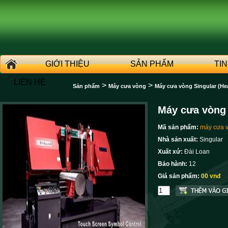
GIỚI THIỆU
SẢN PHẨM
TI
LIÊN HỆ
>
>
Sản phẩm
Máy cưa vòng
Máy cưa vòng Singular (He
Máy cưa vòng
Mã sản phẩm:
máy cưa 
Nhà sản xuất:
Singular
Xuất xứ:
Đài Loan
Bảo hành:
12
Giá sản phẩm:
00 vnđ