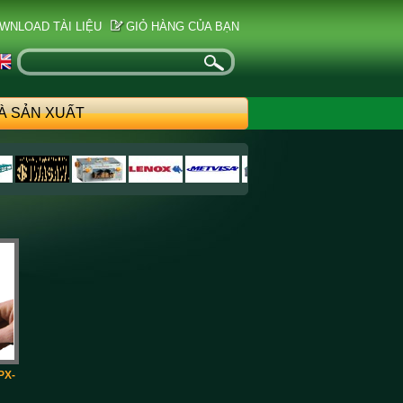
WNLOAD TÀI LIỆU
GIỎ HÀNG CỦA BẠN
À SẢN XUẤT
PX-