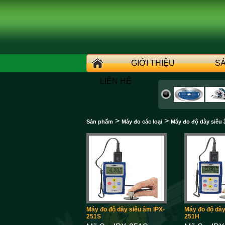
GIỚI THIỆU
S
LIÊN HỆ
>
>
Sản phẩm
Máy đo các loại
Máy đo độ dày siêu 
Máy đo độ dày siêu âm IPX-
Máy đo độ dày
251S
251H