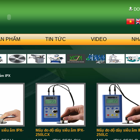
DO
ẢN PHẨM
TIN TỨC
VIDEO
NH
âm IPX
 siêu âm IPX-
Máy đo độ dày siêu âm IPX-
Máy đo độ dày siêu âm I
250LCX
250LC