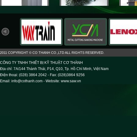
Máy cưa vòng
(9)
Phụ kiện máy cưa
(6)
Thước đo 
Hiển 
|<
<
2011 COPYRIGHT © CO THANH CO.,LTD ALL RIGHTS RESERVED.
CÔNG TY TNHH THIẾT BỊ KỸ THUẬT CƠ THÀNH
Địa chỉ: 7A/144 Thành Thái, P14, Q10, Tp. Hồ Chí Minh, Việt Nam
Điện thoại: (028) 3864 2042 - Fax: (028)3864 9256
Email: info@cothanh.com - Website:
www.saw.vn