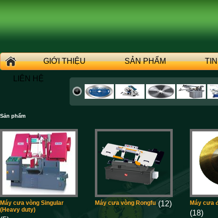
GIỚI THIỆU
SẢN PHẨM
TI
LIÊN HỆ
Sản phẩm
Máy cưa vòng Singular
Máy cưa vòng Rongfu
(12)
Máy cưa đ
(Heavy duty)
(18)