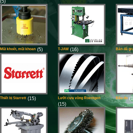
(5)
Mũi khoét, mũi khoan
(5)
T-JAW
(16)
Bàn đá gr
Thiết bị Starrett
(15)
Lưỡi cưa vòng Roentgen
Đầu đo
(1
(15)